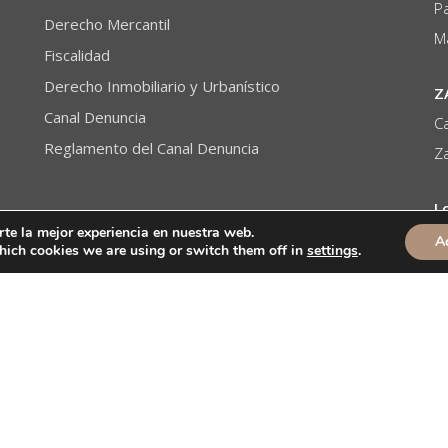
Pa
Derecho Mercantil
M
Fiscalidad
Derecho Inmobiliario y Urbanístico
Z
Canal Denuncia
Ca
Reglamento del Canal Denuncia
Z
L
rte la mejor experiencia en nuestra web.
51
A
hich cookies we are using or switch them off in
settings
.
L