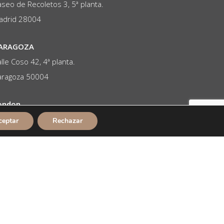
seo de Recoletos 3, 5ª planta.
adrid 28004
ARAGOZA
lle Coso 42, 4ª planta.
aragoza 50004
ondon
 Lime Street, Floor 20, South
ceptar
Rechazar
ondon EC3M 7DQ
Visita Tribeca Lawyers