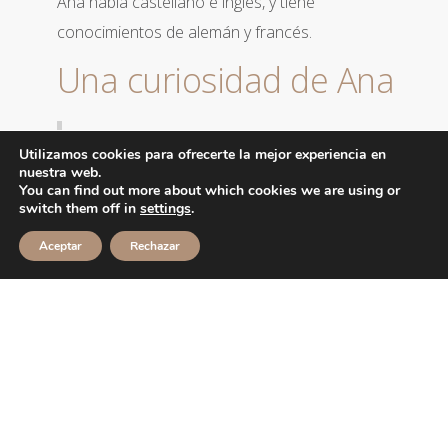
Ana habla castellano e inglés, y tiene
conocimientos de alemán y francés.
Una curiosidad de Ana
A Ana le encanta viajar y conocer nuevas
Utilizamos cookies para ofrecerte la mejor experiencia en
culturas.
nuestra web.
You can find out more about which cookies we are using or
switch them off in
settings
.
Aceptar
Rechazar
VOLVER A EQUIPO
Asesoramiento legal y fiscal en operaciones